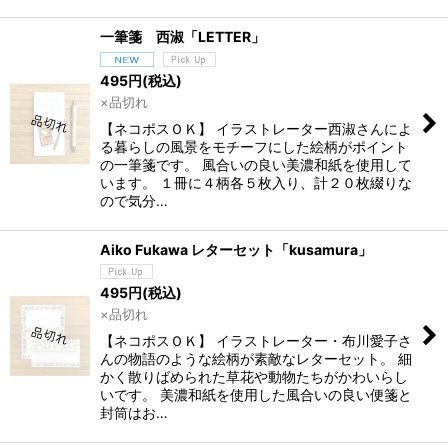
一筆箋 西淑「LETTER」
495
円
(税込)
×品切れ
【ネコポスＯＫ】 イラストレーター西淑さんによ
る暮らしの風景をモチーフにした絵柄がポイント
の一筆箋です。 風合いの良い美濃和紙を使用して
います。 １冊に４柄各５枚入り、計２０枚綴りな
ので気分…
Aiko Fukawa レターセット「kusamura」
495
円
(税込)
×品切れ
【ネコポスＯＫ】 イラストレーター・布川愛子さ
んの物語のような絵柄が素敵なレターセット。 細
かく散りばめられた草花や動物たちがかわいらし
いです。 美濃和紙を使用した風合いの良い便箋と
封筒はお…