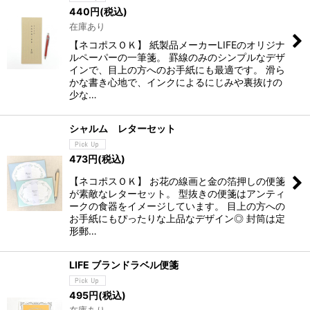
440
円
(税込)
在庫あり
【ネコポスＯＫ】 紙製品メーカーLIFEのオリジナ
ルペーパーの一筆箋。 罫線のみのシンプルなデザ
インで、目上の方へのお手紙にも最適です。 滑ら
かな書き心地で、インクによるにじみや裏抜けの
少な…
シャルム レターセット
473
円
(税込)
【ネコポスＯＫ】 お花の線画と金の箔押しの便箋
が素敵なレターセット。 型抜きの便箋はアンティ
ークの食器をイメージしています。 目上の方への
お手紙にもぴったりな上品なデザイン◎ 封筒は定
形郵…
LIFE ブランドラベル便箋
495
円
(税込)
在庫あり