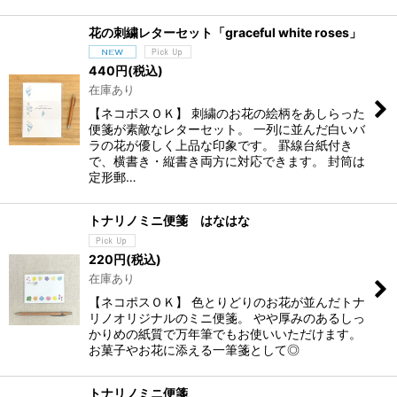
花の刺繍レターセット「graceful white roses」
440
円
(税込)
在庫あり
【ネコポスＯＫ】 刺繍のお花の絵柄をあしらった
便箋が素敵なレターセット。 一列に並んだ白いバ
ラの花が優しく上品な印象です。 罫線台紙付き
で、横書き・縦書き両方に対応できます。 封筒は
定形郵…
トナリノミニ便箋 はなはな
220
円
(税込)
在庫あり
【ネコポスＯＫ】 色とりどりのお花が並んだトナ
リノオリジナルのミニ便箋。 やや厚みのあるしっ
かりめの紙質で万年筆でもお使いいただけます。
お菓子やお花に添える一筆箋として◎
トナリノミニ便箋