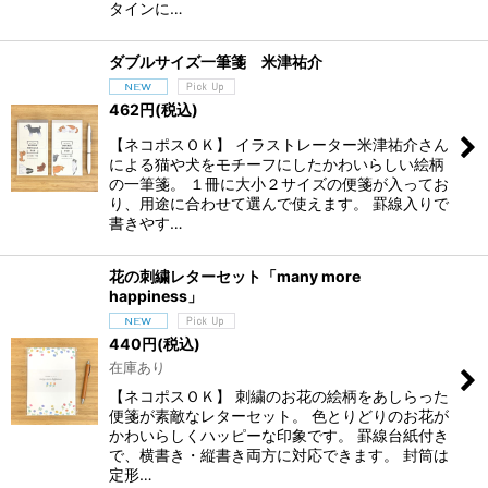
タインに…
ダブルサイズ一筆箋 米津祐介
462
円
(税込)
【ネコポスＯＫ】 イラストレーター米津祐介さん
による猫や犬をモチーフにしたかわいらしい絵柄
の一筆箋。 １冊に大小２サイズの便箋が入ってお
り、用途に合わせて選んで使えます。 罫線入りで
書きやす…
花の刺繍レターセット「many more
happiness」
440
円
(税込)
在庫あり
【ネコポスＯＫ】 刺繍のお花の絵柄をあしらった
便箋が素敵なレターセット。 色とりどりのお花が
かわいらしくハッピーな印象です。 罫線台紙付き
で、横書き・縦書き両方に対応できます。 封筒は
定形…