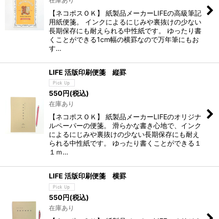
【ネコポスＯＫ】 紙製品メーカーLIFEの高級筆記
用紙便箋。 インクによるにじみや裏抜けの少ない
長期保存にも耐えられる中性紙です。 ゆったり書
くことができる1cm幅の横罫なので万年筆にもお
す…
LIFE 活版印刷便箋 縦罫
550
円
(税込)
在庫あり
【ネコポスＯＫ】 紙製品メーカーLIFEのオリジナ
ルペーパーの便箋。 滑らかな書き心地で、インク
によるにじみや裏抜けの少ない長期保存にも耐え
られる中性紙です。 ゆったり書くことができる１
１ｍ…
LIFE 活版印刷便箋 横罫
550
円
(税込)
在庫あり