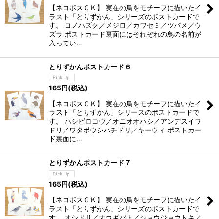
【ネコポスＯＫ】 実在の鳥をモチーフに描いたイ
ラスト「とりずかん」シリーズのポストカードで
絞り込む
す。 コノハズク／メジロ／カワセミ／ツバメ／ウ
ズラ ポストカード裏面にはそれぞれの鳥の名前が
入ってい…
とりずかんポストカード６
165
円
(税込)
【ネコポスＯＫ】 実在の鳥をモチーフに描いたイ
ラスト「とりずかん」シリーズのポストカードで
す。 ハシビロコウ／オニオオハシ／アンデスイワ
ドリ／ワタボウシハチドリ／キーウィ ポストカー
ド裏面に…
とりずかんポストカード７
165
円
(税込)
【ネコポスＯＫ】 実在の鳥をモチーフに描いたイ
ラスト「とりずかん」シリーズのポストカードで
す。 オシドリ／オウギバト／ショウジョウトキ／