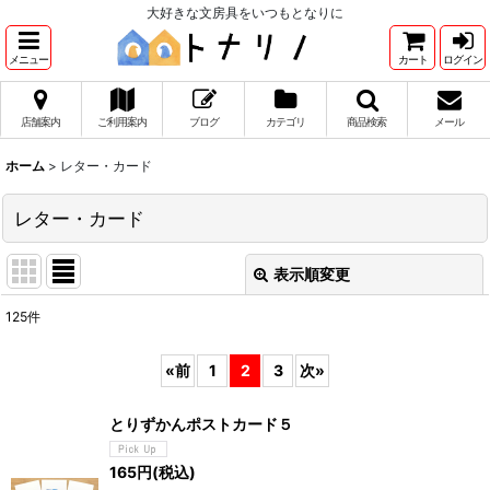
大好きな文房具をいつもとなりに
メニュー
カート
ログイン
店舗案内
ご利用案内
ブログ
カテゴリ
商品検索
メール
ホーム
>
レター・カード
レター・カード
表示順変更
閉じる
125
件
サブカテゴリ
:
«
前
1
2
3
次
»
表示数
:
とりずかんポストカード５
165
円
(税込)
並び順
: