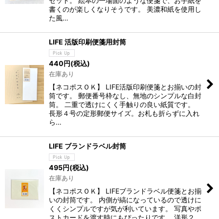
セット。 絵本の一場面のような便箋で、お手紙を
書くのが楽しくなりそうです。 美濃和紙を使用し
た風…
LIFE 活版印刷便箋用封筒
440
円
(税込)
在庫あり
【ネコポスＯＫ】 LIFE活版印刷便箋とお揃いの封
筒です。 郵便番号枠なし、無地のシンプルな白封
筒。 二重で透けにくく手触りの良い紙質です。
長形４号の定形郵便サイズ。お札も折らずに入れ
ら…
LIFE ブランドラベル封筒
495
円
(税込)
在庫あり
【ネコポスＯＫ】 LIFEブランドラベル便箋とお揃
いの封筒です。 内側が縞になっているので透けに
くくシンプルですが気が利いています。 写真やポ
ストカードを渡す時にもぴったりです。 洋形２