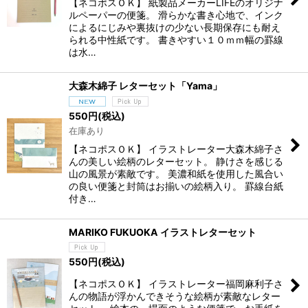
【ネコポスＯＫ】 紙製品メーカーLIFEのオリジナ
ルペーパーの便箋。 滑らかな書き心地で、インク
によるにじみや裏抜けの少ない長期保存にも耐え
られる中性紙です。 書きやすい１０ｍｍ幅の罫線
は水…
大森木綿子 レターセット「Yama」
550
円
(税込)
在庫あり
【ネコポスＯＫ】 イラストレーター大森木綿子さ
んの美しい絵柄のレターセット。 静けさを感じる
山の風景が素敵です。 美濃和紙を使用した風合い
の良い便箋と封筒はお揃いの絵柄入り。 罫線台紙
付き…
MARIKO FUKUOKA イラストレターセット
550
円
(税込)
【ネコポスＯＫ】 イラストレーター福岡麻利子さ
んの物語が浮かんできそうな絵柄が素敵なレター