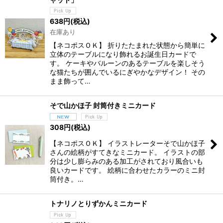
638
円
(税込)
在庫あり
【ネコポスＯＫ】 折りたたまれた状態から簡単に
立体のテーブルになり飾れるお誕生日カードで
す。 ケーキやバルーンのあるテーブルを楽しそう
な猫たちが囲んでいるにぎやかなデザイン！ その
まま飾って…
そで山かほ子 封筒付きミニカード
308
円
(税込)
【ネコポスＯＫ】 イラストレーターそで山かほ子
さんの絵柄がすてきなミニカード。 イラストの部
分は少し膨らみのある加工がされており風合いも
良いカードです。 絵柄に合わせたカラーのミニ封
筒付き。…
トナリノとりずかんミニカード