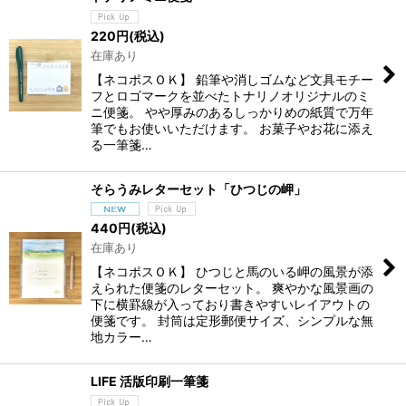
220
円
(税込)
在庫あり
【ネコポスＯＫ】 鉛筆や消しゴムなど文具モチー
フとロゴマークを並べたトナリノオリジナルのミ
ニ便箋。 やや厚みのあるしっかりめの紙質で万年
筆でもお使いいただけます。 お菓子やお花に添え
る一筆箋…
そらうみレターセット「ひつじの岬」
440
円
(税込)
在庫あり
【ネコポスＯＫ】 ひつじと馬のいる岬の風景が添
えられた便箋のレターセット。 爽やかな風景画の
下に横罫線が入っており書きやすいレイアウトの
便箋です。 封筒は定形郵便サイズ、シンプルな無
地カラー…
LIFE 活版印刷一筆箋