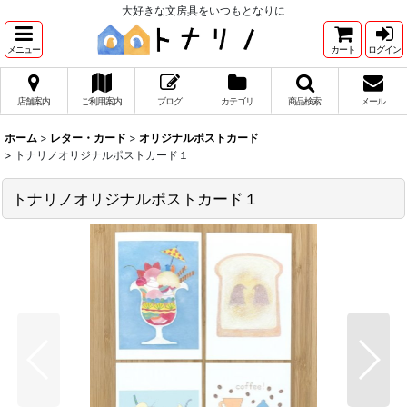
大好きな文房具をいつもとなりに
メニュー
カート
ログイン
店舗案内
ご利用案内
ブログ
カテゴリ
商品検索
メール
ホーム
>
レター・カード
>
オリジナルポストカード
>
トナリノオリジナルポストカード１
トナリノオリジナルポストカード１