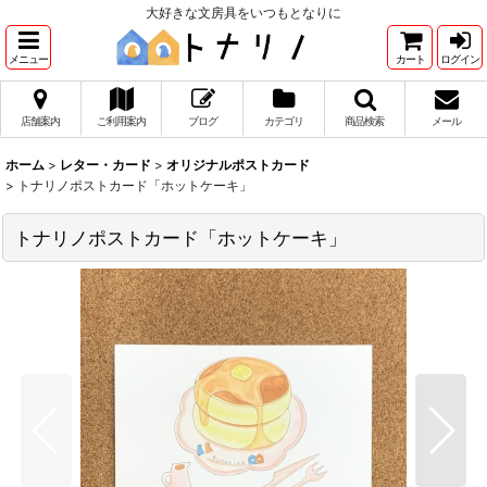
大好きな文房具をいつもとなりに
メニュー
カート
ログイン
店舗案内
ご利用案内
ブログ
カテゴリ
商品検索
メール
ホーム
>
レター・カード
>
オリジナルポストカード
>
トナリノポストカード「ホットケーキ」
トナリノポストカード「ホットケーキ」