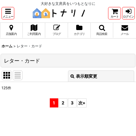
大好きな文房具をいつもとなりに
メニュー
カート
ログイン
店舗案内
ご利用案内
ブログ
カテゴリ
商品検索
メール
ホーム
>
レター・カード
レター・カード
表示順変更
閉じる
125
件
サブカテゴリ
:
1
2
3
次
»
表示数
:
並び順
: