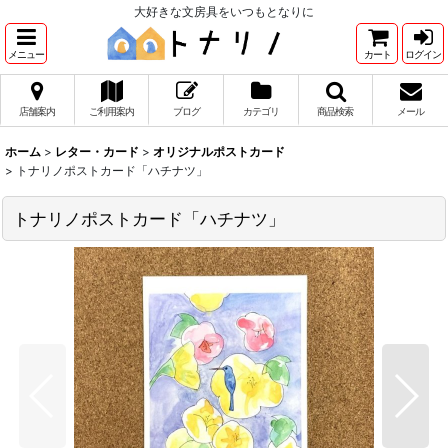
大好きな文房具をいつもとなりに
メニュー
カート
ログイン
店舗案内
ご利用案内
ブログ
カテゴリ
商品検索
メール
ホーム
>
レター・カード
>
オリジナルポストカード
>
トナリノポストカード「ハチナツ」
トナリノポストカード「ハチナツ」