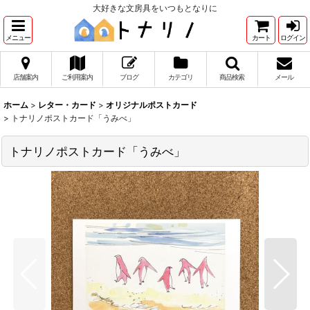
大好きな文房具をいつもとなりに
メニュー
カート
ログイン
店舗案内
ご利用案内
ブログ
カテゴリ
商品検索
メール
ホーム
>
レター・カード
>
オリジナルポストカード
>
トナリノポストカード「うみべ」
トナリノポストカード「うみべ」