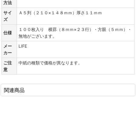
方法
サイ
Ａ５判（２１０×１４８ｍｍ）厚さ１１ｍｍ
ズ
１００枚入り 横罫（８ｍｍ×２３行）・方眼（５ｍｍ）・
仕様
無地がございます。
メー
LIFE
カー
ご注
中紙の種類で価格が異なります。
意
関連商品