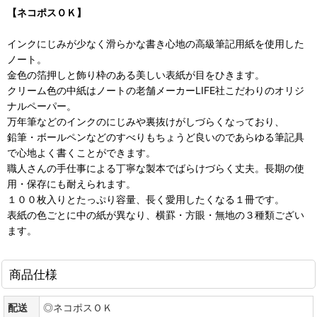
【ネコポスＯＫ】
インクにじみが少なく滑らかな書き心地の高級筆記用紙を使用した
ノート。
金色の箔押しと飾り枠のある美しい表紙が目をひきます。
クリーム色の中紙はノートの老舗メーカーLIFE社こだわりのオリジ
ナルペーパー。
万年筆などのインクのにじみや裏抜けがしづらくなっており、
鉛筆・ボールペンなどのすべりもちょうど良いのであらゆる筆記具
で心地よく書くことができます。
職人さんの手仕事による丁寧な製本でばらけづらく丈夫。長期の使
用・保存にも耐えられます。
１００枚入りとたっぷり容量、長く愛用したくなる１冊です。
表紙の色ごとに中の紙が異なり、横罫・方眼・無地の３種類ござい
ます。
商品仕様
配送
◎ネコポスＯＫ