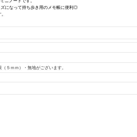
のミニノートです。
サイズになって持ち歩き用のメモ帳に便利◎
す。
ｍ
眼（５ｍｍ）・無地がございます。