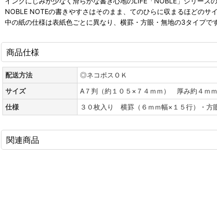
インクにじみが少なく滑らかな書き心地のLIFE「NOBLE」シリーズ
NOBLE NOTEの書きやすさはそのまま、てのひらに収まるほどの
中の紙の仕様は表紙色ごとに異なり、横罫・方眼・無地の3タイプで
商品仕様
配送方法
◎ネコポスＯＫ
サイズ
A７判（約１０５×７４ｍｍ） 厚み約４ｍ
仕様
３０枚入り 横罫（６ｍｍ幅×１５行）・方
関連商品