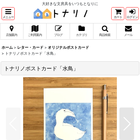
大好きな文房具をいつもとなりに
メニュー
カート
ログイン
店舗案内
ご利用案内
ブログ
カテゴリ
商品検索
メール
ホーム
>
レター・カード
>
オリジナルポストカード
>
トナリノポストカード「水鳥」
トナリノポストカード「水鳥」