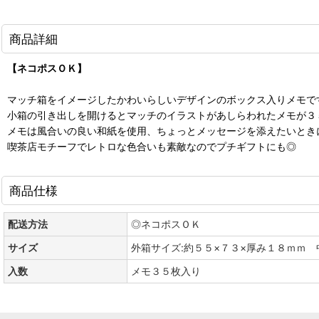
商品詳細
【ネコポスＯＫ】
マッチ箱をイメージしたかわいらしいデザインのボックス入りメモで
小箱の引き出しを開けるとマッチのイラストがあしらわれたメモが３
メモは風合いの良い和紙を使用、ちょっとメッセージを添えたいとき
喫茶店モチーフでレトロな色合いも素敵なのでプチギフトにも◎
商品仕様
配送方法
◎ネコポスＯＫ
サイズ
外箱サイズ:約５５×７３×厚み１８ｍｍ
入数
メモ３５枚入り