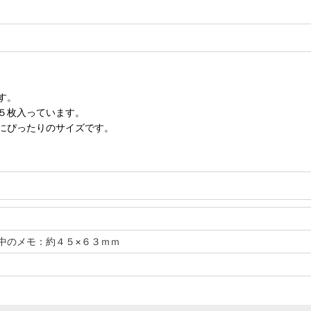
す。
５枚入っています。
にぴったりのサイズです。
 中のメモ：約４５×６３ｍｍ