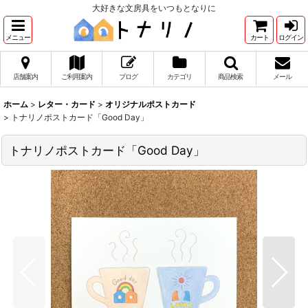
大好きな文房具をいつもとなりに
メニュー
カート
ログイン
店舗案内
ご利用案内
ブログ
カテゴリ
商品検索
メール
ホーム
>
レター・カード
>
オリジナルポストカード
>
トナリノポストカード「Good Day」
トナリノポストカード「Good Day」