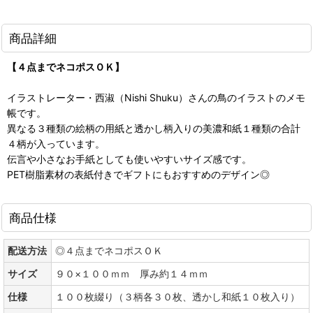
商品詳細
【４点までネコポスＯＫ】
イラストレーター・西淑（Nishi Shuku）さんの鳥のイラストのメモ
帳です。
異なる３種類の絵柄の用紙と透かし柄入りの美濃和紙１種類の合計
４柄が入っています。
伝言や小さなお手紙としても使いやすいサイズ感です。
PET樹脂素材の表紙付きでギフトにもおすすめのデザイン◎
商品仕様
配送方法
◎４点までネコポスＯＫ
サイズ
９０×１００ｍｍ 厚み約１４ｍｍ
仕様
１００枚綴り（３柄各３０枚、透かし和紙１０枚入り）