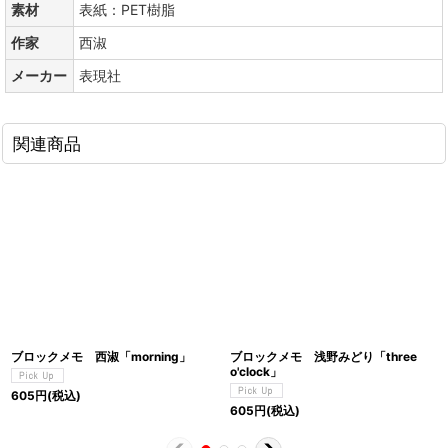
素材
表紙：PET樹脂
作家
西淑
メーカー
表現社
関連商品
ブロックメモ 西淑「morning」
ブロックメモ 浅野みどり「three
o'clock」
605
円
(税込)
605
円
(税込)