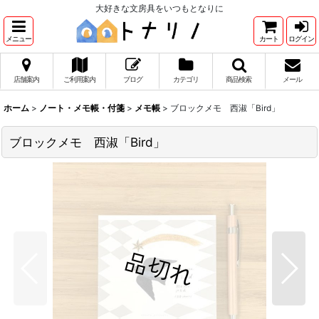
大好きな文房具をいつもとなりに
メニュー
カート
ログイン
店舗案内
ご利用案内
ブログ
カテゴリ
商品検索
メール
ホーム
>
ノート・メモ帳・付箋
>
メモ帳
>
ブロックメモ 西淑「Bird」
ブロックメモ 西淑「Bird」