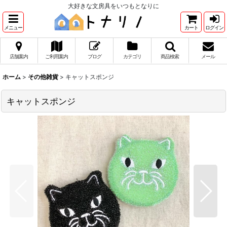
大好きな文房具をいつもとなりに
メニュー
カート
ログイン
店舗案内
ご利用案内
ブログ
カテゴリ
商品検索
メール
ホーム
>
その他雑貨
>
キャットスポンジ
キャットスポンジ