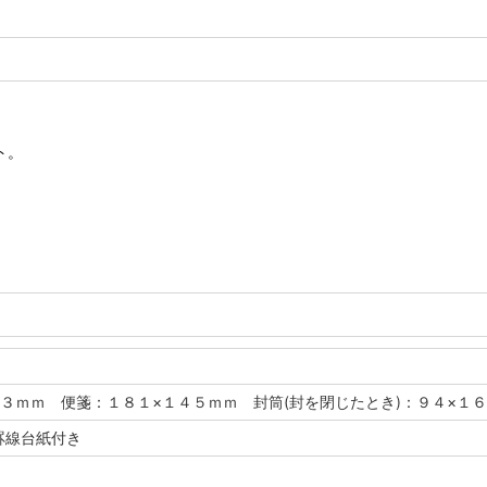
ト。
３ｍｍ 便箋：１８１×１４５ｍｍ 封筒(封を閉じたとき)：９４×１
罫線台紙付き