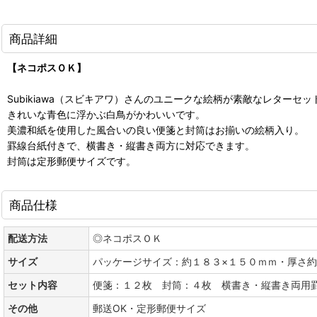
商品詳細
【ネコポスＯＫ】
Subikiawa（スビキアワ）さんのユニークな絵柄が素敵なレターセッ
きれいな青色に浮かぶ白鳥がかわいいです。
美濃和紙を使用した風合いの良い便箋と封筒はお揃いの絵柄入り。
罫線台紙付きで、横書き・縦書き両方に対応できます。
封筒は定形郵便サイズです。
商品仕様
配送方法
◎ネコポスＯＫ
サイズ
パッケージサイズ：約１８３×１５０ｍｍ・厚さ約
セット内容
便箋：１２枚 封筒：４枚 横書き・縦書き両用
その他
郵送OK・定形郵便サイズ