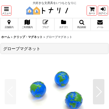
大好きな文房具をいつもとなりに
メニュー
カート
ログイン
店舗案内
ご利用案内
ブログ
カテゴリ
商品検索
メール
ホーム
>
クリップ・マグネット
>
グローブマグネット
グローブマグネット