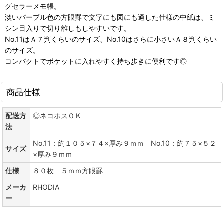
グセラーメモ帳。
淡いパープル色の方眼罫で文字にも図にも適した仕様の中紙は、ミ
シン目入りで切り離しもしやすいです。
No.11はＡ７判くらいのサイズ、No.10はさらに小さいＡ８判くらい
のサイズ。
コンパクトでポケットに入れやすく持ち歩きに便利です◎
商品仕様
配送方
◎ネコポスＯＫ
法
No.11：約１０５×７４×厚み９ｍｍ No.10：約７５×５２
サイズ
×厚み９ｍｍ
仕様
８０枚 ５ｍｍ方眼罫
メーカ
RHODIA
ー