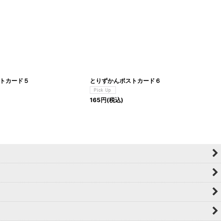
トカード５
とりずかんポストカード６
165
円
(税込)