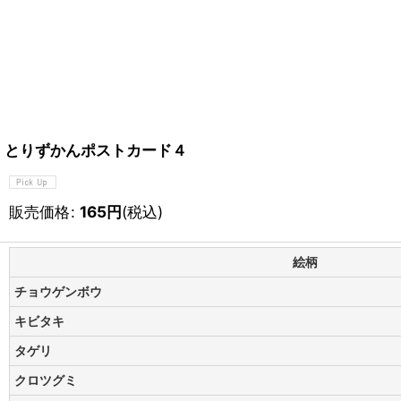
とりずかんポストカード４
販売価格
:
165
円
(税込)
絵柄
チョウゲンボウ
キビタキ
タゲリ
クロツグミ