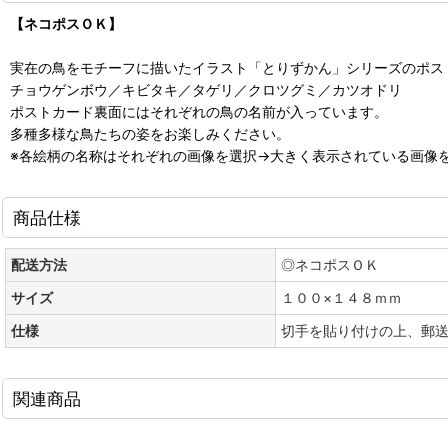
【ネコポスＯＫ】
実在の鳥をモチーフに描いたイラスト「とりずかん」シリーズのポス
チョウゲンボウ／キビタキ／タゲリ／クロツグミ／カツオドリ
ポストカード裏面にはそれぞれの鳥の名前が入っています。
多種多様な鳥たちの姿をお楽しみください。
※各絵柄の名称はそれぞれの画像を選択→大きく表示されている画像
商品仕様
配送方法
◎ネコポスＯＫ
サイズ
１００×１４８ｍｍ
仕様
切手を貼り付けの上、郵
関連商品