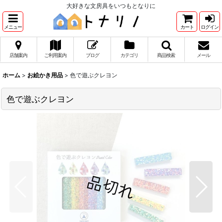
大好きな文房具をいつもとなりに
メニュー
カート
ログイン
店舗案内
ご利用案内
ブログ
カテゴリ
商品検索
メール
ホーム
>
お絵かき用品
>
色で遊ぶクレヨン
色で遊ぶクレヨン