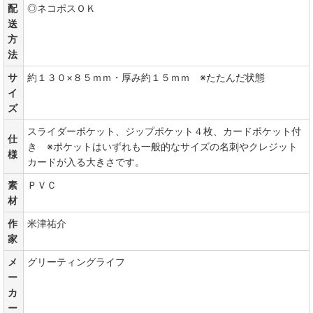
配
◎ネコポスＯＫ
送
方
法
サ
約１３０×８５ｍｍ・厚み約１５ｍｍ ※たたんだ状態
イ
ズ
スライダーポケット、ジップポケット４枚、カードポケット付
仕
き ※ポケットはいずれも一般的なサイズの名刺やクレジット
様
カードが入る大きさです。
素
ＰＶＣ
材
作
米津祐介
家
メ
グリーティングライフ
ー
カ
ー