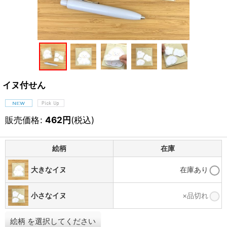
イヌ付せん
販売価格
:
462
円
(税込)
絵柄
在庫
大きなイヌ
在庫あり
小さなイヌ
×品切れ
絵柄
を選択してください