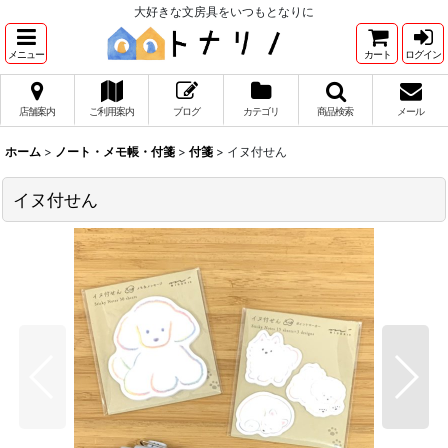
大好きな文房具をいつもとなりに
メニュー
カート
ログイン
店舗案内
ご利用案内
ブログ
カテゴリ
商品検索
メール
ホーム
>
ノート・メモ帳・付箋
>
付箋
>
イヌ付せん
イヌ付せん