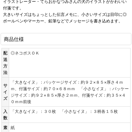
イラストレーター・てらおかなつみさんの犬のイラストがかわいい
付箋です。
大きいサイズはちょっとした伝言メモに、小さいサイズは目印に◎
ボールペンやマーカー、鉛筆などでメッセージを書き込めます。
商品仕様
配
◎ネコポスＯＫ
送
方
法
「大きなイヌ」：パッケージサイズ：約９２×８５×厚さ４ｍ
サ
ｍ、付箋サイズ：約７０×６８ｍｍ 「小さなイヌ」：パッケー
イ
ジサイズ：約９２×８５×厚さ２ｍｍ、付箋サイズ：約３５×４
ズ
０ｍｍ前後
入
「大きなイヌ」：３０枚 「小さなイヌ」：３柄各１５枚
数
素
紙